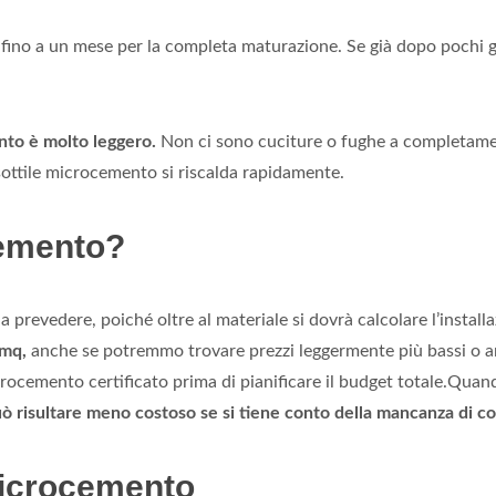
fino a un mese per la completa maturazione. Se già dopo pochi gi
to è molto leggero.
Non ci sono cuciture o fughe a completament
ottile microcemento si riscalda rapidamente.
cemento?
a prevedere, poiché oltre al materiale si dovrà calcolare l’install
 mq,
anche se potremmo trovare prezzi leggermente più bassi o an
rocemento certificato prima di pianificare il budget totale.
Quando
 risultare meno costoso se si tiene conto della mancanza di cos
microcemento