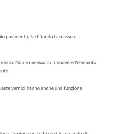
ilo pavimento, facilitando l'accesso e
damento. Non è necessario rimuovere l'elemento
ento.
. Queste vernici hanno anche una funzione
ono l'opzione perfetta se stai cercando di