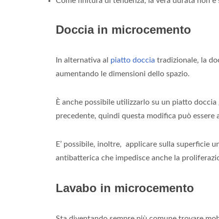
Come finitura di tendenza, la vera durata non è 
Doccia in microcemento
In alternativa al
piatto doccia
tradizionale, la do
aumentando le dimensioni dello spazio.
È anche possibile utilizzarlo su un piatto doc
precedente, quindi questa modifica può essere ap
E’ possibile, inoltre, applicare sulla superficie
antibatterica che impedisce anche la proliferazio
Lavabo in microcemento
Sta diventando sempre più comune trovare mobili