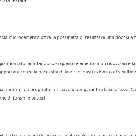
stata testata
ccia microcemento offre la possibilità di realizzare una doccia a f
cia già montato, adattando così questo elemento a un nuovo arre
portata senza la necessità di lavori di costruzione o di smaltim
 una finitura con proprietà antiscivolo per garantire la sicurezza
ne di funghi e batteri.
 da bagno, piani di lavoro e lavabi realizzati in microcemento. S