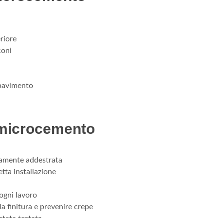
riore
coni
 pavimento
 microcemento
tamente addestrata
tta installazione
ogni lavoro
la finitura e prevenire crepe