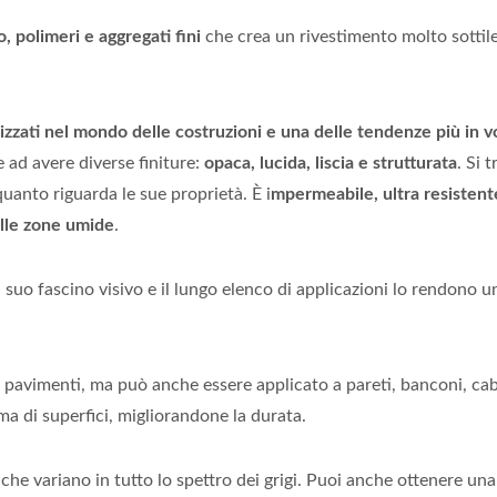
 polimeri e aggregati fini
che crea un rivestimento molto sottil
lizzati nel mondo delle costruzioni e una delle tendenze più in v
e ad avere diverse finiture:
opaca, lucida, liscia e strutturata
. Si 
quanto riguarda le sue proprietà. È i
mpermeabile, ultra resistente
elle zone umide
.
suo fascino visivo e il lungo elenco di applicazioni lo rendono u
 pavimenti, ma può anche essere applicato a pareti, banconi, cab
ma di superfici, migliorandone la durata.
che variano in tutto lo spettro dei grigi. Puoi anche ottenere una 