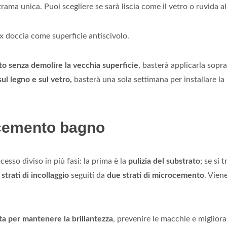
trama unica. Puoi scegliere se sarà liscia come il vetro o ruvida al
x doccia come superficie antiscivolo.
to senza demolire la vecchia superficie
, basterà applicarla sopra 
ul legno e sul vetro,
basterà una sola settimana per installare l
ocemento bagno
sso diviso in più fasi: la prima è la
pulizia del substrato
; se si
strati di incollaggio
seguiti da
due strati di microcemento
. Vien
ata per mantenere la brillantezza
, prevenire le macchie e migliora