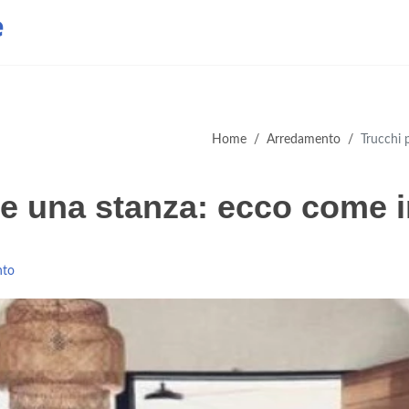
e
Home
/
Arredamento
/
Trucchi 
re una stanza: ecco come i
nto