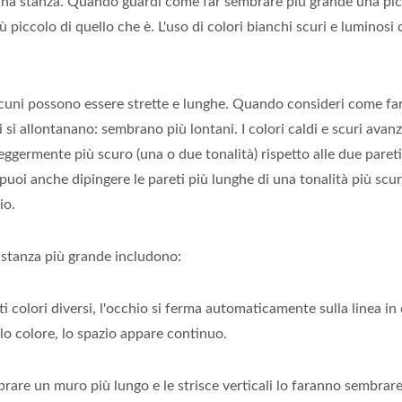
na stanza. Quando guardi come far sembrare più grande una picco
 piccolo di quello che è. L'uso di colori bianchi scuri e luminosi
cuni possono essere strette e lunghe. Quando consideri come far
i si allontanano: sembrano più lontani. I colori caldi e scuri avanz
eggermente più scuro (una o due tonalità) rispetto alle due pareti 
puoi anche dipingere le pareti più lunghe di una tonalità più scur
io.
 stanza più grande includono:
i colori diversi, l'occhio si ferma automaticamente sulla linea in c
olo colore, lo spazio appare continuo.
mbrare un muro più lungo e le strisce verticali lo faranno sembrar