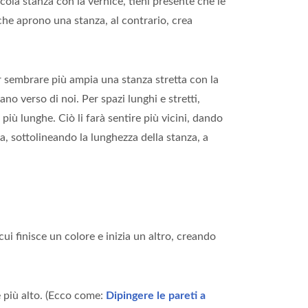
la stanza con la vernice, tieni presente che le
 che aprono una stanza, al contrario, crea
 sembrare più ampia una stanza stretta con la
ano verso di noi. Per spazi lunghi e stretti,
più lunghe. Ciò li farà sentire più vicini, dando
a, sottolineando la lunghezza della stanza, a
ui finisce un colore e inizia un altro, creando
e più alto. (Ecco come:
Dipingere le pareti a