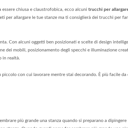
ta essere chiusa e claustrofobica, ecco alcuni
trucchi per allargar
reti per allargare le tue stanze ma ti consiglierà dei trucchi per 
onta. Con alcuni oggetti ben posizionati e scelte di design intelli
one dei mobili, posizionamento degli specchi e illuminazione cre
 in realtà.
ù piccolo con cui lavorare mentre stai decorando. È più facile da
mbrare più grande una stanza quando si preparano a dipingere l'int