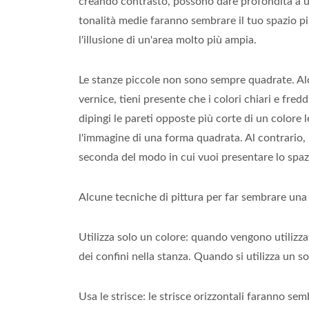
creando contrasto, possono dare profondità a u
tonalità medie faranno sembrare il tuo spazio più
l'illusione di un'area molto più ampia.
Le stanze piccole non sono sempre quadrate. Al
vernice, tieni presente che i colori chiari e fredd
dipingi le pareti opposte più corte di un colore l
l'immagine di una forma quadrata. Al contrario, 
seconda del modo in cui vuoi presentare lo spaz
Alcune tecniche di pittura per far sembrare una
Utilizza solo un colore: quando vengono utilizzat
dei confini nella stanza. Quando si utilizza un s
Usa le strisce: le strisce orizzontali faranno se