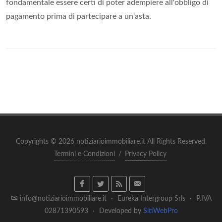
fondamentale essere certi di poter adempiere all'obbligo di
pagamento prima di partecipare a un'asta.
Copyrights © 2026 notiziarioimmobiliare.it All Rights Reserved.
Termini e Condizioni
/
Privacy Policy
info@notiziarioimmobiliare.it
·
Eureka Intergroup Srls
·
P.IVA
02871390593
·
Developed by
SitiWebPro