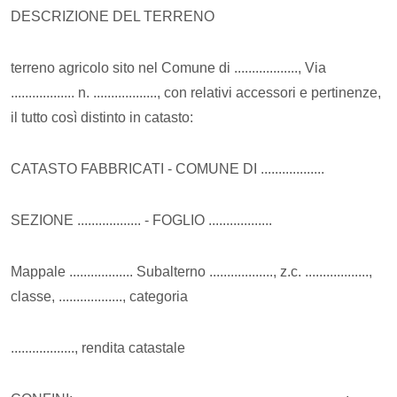
DESCRIZIONE DEL TERRENO
terreno agricolo
sit
o
nel Comune di .................., Via
.................. n. .................., con relativi accessori e pertinenze,
il tutto così distinto in catasto:
CATASTO FABBRICATI - COMUNE DI ..................
SEZIONE .................. - FOGLIO ..................
Mappale .................. Subalterno .................., z.c. ..................,
classe, .................., categoria
.................., rendita catastale