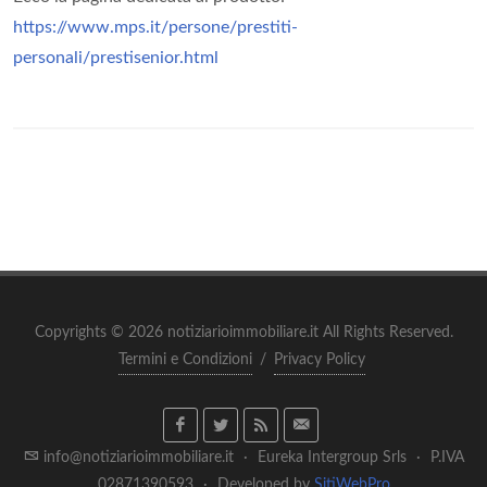
https://www.mps.it/persone/prestiti-
personali/prestisenior.html
Copyrights © 2026 notiziarioimmobiliare.it All Rights Reserved.
Termini e Condizioni
/
Privacy Policy
info@notiziarioimmobiliare.it
·
Eureka Intergroup Srls
·
P.IVA
02871390593
·
Developed by
SitiWebPro