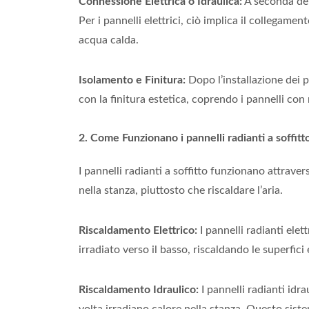
Connessione Elettrica o Idraulica:
A seconda del t
Per i pannelli elettrici, ciò implica il collegamen
acqua calda.
Isolamento e Finitura:
Dopo l’installazione dei p
con la finitura estetica, coprendo i pannelli con
2. Come Funzionano i pannelli radianti a soffitt
I pannelli radianti a soffitto funzionano attraver
nella stanza, piuttosto che riscaldare l’aria.
Riscaldamento Elettrico:
I pannelli radianti ele
irradiato verso il basso, riscaldando le superfici
Riscaldamento Idraulico:
I pannelli radianti idra
volta irradiano calore nella stanza. Questo siste