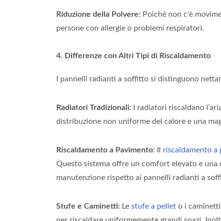
Riduzione della Polvere:
Poiché non c'è moviment
persone con allergie o problemi respiratori.
4. Differenze con Altri Tipi di Riscaldamento
I pannelli radianti a soffitto si distinguono nett
Radiatori Tradizionali:
I radiatori riscaldano l’a
distribuzione non uniforme del calore e una magg
Riscaldamento a Pavimento:
Il
riscaldamento a
Questo sistema offre un comfort elevato e una di
manutenzione rispetto ai pannelli radianti a soffi
Stufe e Caminetti:
Le
stufe a pellet
o i caminett
per riscaldare uniformemente grandi spazi. Inol