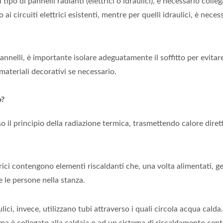
ipo di pannelli radianti (elettrici o idraulici), è necessario collega
to ai circuiti elettrici esistenti, mentre per quelli idraulici, è nec
annelli, è importante isolare adeguatamente il soffitto per evitare
 materiali decorativi se necessario.
o?
so il principio della radiazione termica, trasmettendo calore diret
ttrici contengono elementi riscaldanti che, una volta alimentati, 
 e le persone nella stanza.
ulici, invece, utilizzano tubi attraverso i quali circola acqua calda
ma è collegato alla caldaia o ad un sistema di riscaldamento cent