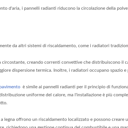
o d'aria, i pannelli radianti riducono la circolazione della polve
amente da altri sistemi di riscaldamento, come i radiatori tradizio
ria circostante, creando correnti convettive che distribuiscono il
iore dispersione termica. Inoltre, i radiatori occupano spazio e
 pavimento
è simile ai pannelli radianti per il principio di funzio
stribuzione uniforme del calore, ma l'installazione è più comple
tto.
i a legna offrono un riscaldamento localizzato e possono creare 
tre, richiedono una gestione continua del combustibile e una ma