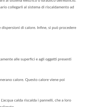
rli al sistema elettrico o idraulico dell’edificio.
essario collegarli al sistema di riscaldamento ad
 dispersioni di calore. Infine, si può procedere
tamente alle superfici e agli oggetti presenti
generano calore. Questo calore viene poi
. L'acqua calda riscalda i pannelli, che a loro
ralizzato.