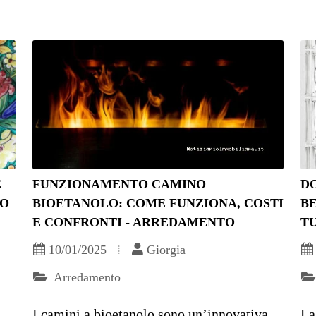
E
FUNZIONAMENTO CAMINO
D
NO
BIOETANOLO: COME FUNZIONA, COSTI
BE
E CONFRONTI - ARREDAMENTO
T
10/01/2025
Giorgia
Arredamento
I camini a bioetanolo sono un’innovativa
La