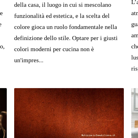
L’
della casa, il luogo in cui si mescolano
ne
at
funzionalità ed estetica, e la scelta del
e
gu
colore gioca un ruolo fondamentale nella
am
definizione dello stile. Optare per i giusti
o,
ch
colori moderni per cucina non è
lu
un'impres...
ri