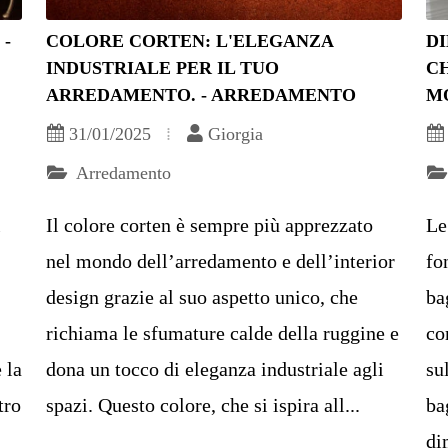
 -
COLORE CORTEN: L'ELEGANZA
D
INDUSTRIALE PER IL TUO
CH
ARREDAMENTO. - ARREDAMENTO
M
31/01/2025
Giorgia
Arredamento
l
Il colore corten è sempre più apprezzato
Le
nel mondo dell’arredamento e dell’interior
fo
design grazie al suo aspetto unico, che
ba
richiama le sfumature calde della ruggine e
co
 la
dona un tocco di eleganza industriale agli
su
tro
spazi. Questo colore, che si ispira all...
ba
di