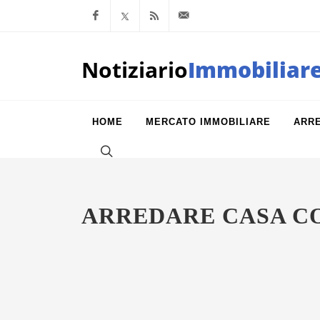
Facebook
x.com
Feed RSS
info@notiziarioimm
Notiziario
Immobiliar
HOME
MERCATO IMMOBILIARE
ARR
ARREDARE CASA CO