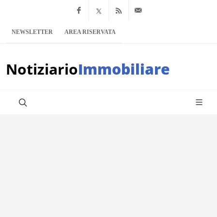
Facebook
x.com
Feed RSS
info@notiziario
NEWSLETTER
AREA RISERVATA
Notiziario
Immobiliare