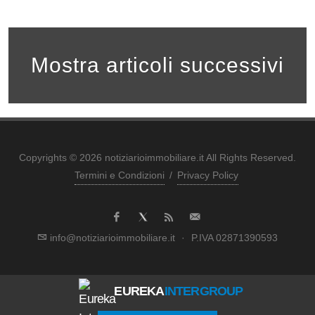
Mostra articoli successivi
Copyrights © 2026 notiziarioimmobiliare.it All Rights Reserved.
Termini e Condizioni
/
Privacy Policy
info@notiziarioimmobiliare.it
·
P.IVA 02871390593
EUREKA
INTERGROUP