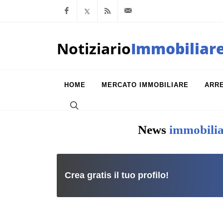
Facebook
x.com
Feed RSS
info@notiziarioimm
Notiziario
Immobiliar
HOME
MERCATO IMMOBILIARE
ARR
News
immobilia
Crea gratis il tuo profilo!