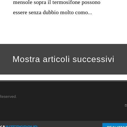
mensole sopra il termosifone possono
essere senza dubbio molto como...
Mostra articoli successivi
 Reserved.