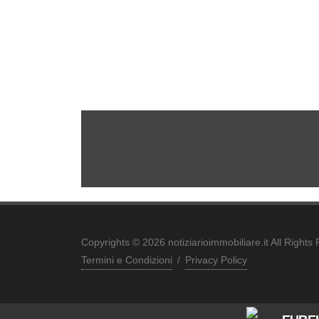
Copyrights © 2026 notiziarioimmobiliare.it All Rights
Termini e Condizioni
/
Privacy Policy