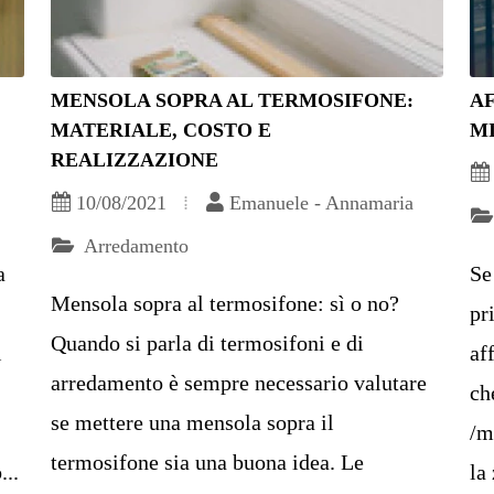
MENSOLA SOPRA AL TERMOSIFONE:
A
MATERIALE, COSTO E
M
REALIZZAZIONE
10/08/2021
Emanuele - Annamaria
Arredamento
a
Se
Mensola sopra al termosifone: sì o no?
pr
Quando si parla di termosifoni e di
i
af
arredamento è sempre necessario valutare
ch
se mettere una mensola sopra il
/m
termosifone sia una buona idea. Le
...
la