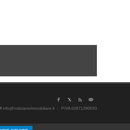
info@notiziarioimmobiliare.it
·
P.IVA 02871390593