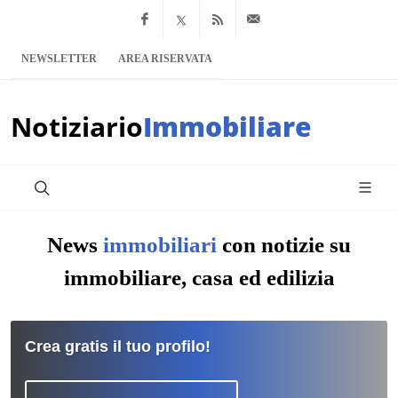
Facebook
x.com
Feed RSS
info@notiziario
NEWSLETTER
AREA RISERVATA
Notiziario
Immobiliare
News
immobiliari
con notizie su
immobiliare, casa ed edilizia
Crea gratis il tuo profilo!