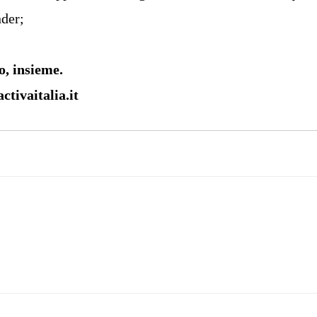
nder;
o, insieme.
tivaitalia.it