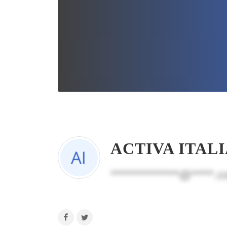
ACTIVA ITAL
***************@*****.