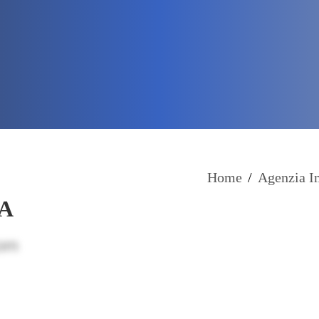
Home
/
Agenzia I
IA
com