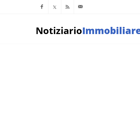
Facebook
x.com
Feed RSS
info@notiziarioimm
Notiziario
Immobiliar