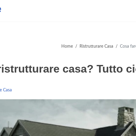
e
Home
/
Ristrutturare Casa
/
Cosa far
ristrutturare casa? Tutto c
re Casa