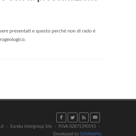
ssere presentati e questo perché non di rado è
drogeologico.
.it
·
Eureka Intergroup Srls
·
P.IVA 02871390593
·
Developed by
SitiWebPro