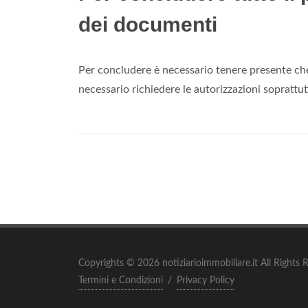
dei documenti
Per concludere è necessario tenere presente che 
necessario richiedere le autorizzazioni soprattu
Copyrights © 2026 notiziarioimmobiliare.it All Rights 
Termini e Condizioni
/
Privacy Policy