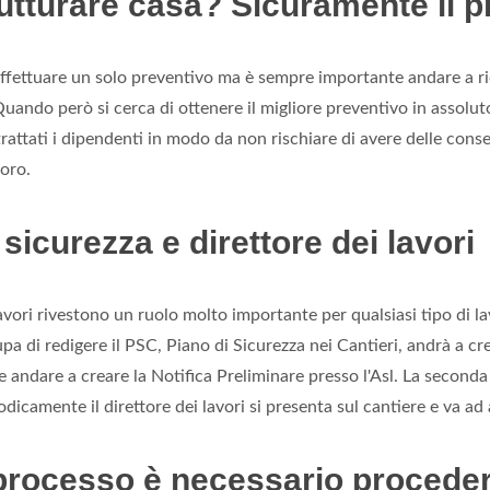
rutturare casa? Sicuramente il 
 effettuare un solo preventivo ma è sempre importante andare a r
Quando però si cerca di ottenere il migliore preventivo in assolut
attati i dipendenti in modo da non rischiare di avere delle conse
voro.
icurezza e direttore dei lavori
 lavori rivestono un ruolo molto importante per qualsiasi tipo di l
ccupa di redigere il PSC, Piano di Sicurezza nei Cantieri, andrà 
ine andare a creare la Notifica Preliminare presso l'Asl. La second
icamente il direttore dei lavori si presenta sul cantiere e va ad a
l processo è necessario procede