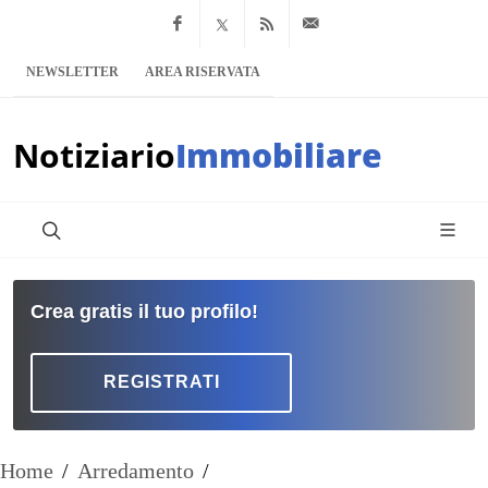
Facebook
x.com
Feed RSS
info@notiziario
NEWSLETTER
AREA RISERVATA
Notiziario
Immobiliare
Crea gratis il tuo profilo!
REGISTRATI
Home
/
Arredamento
/