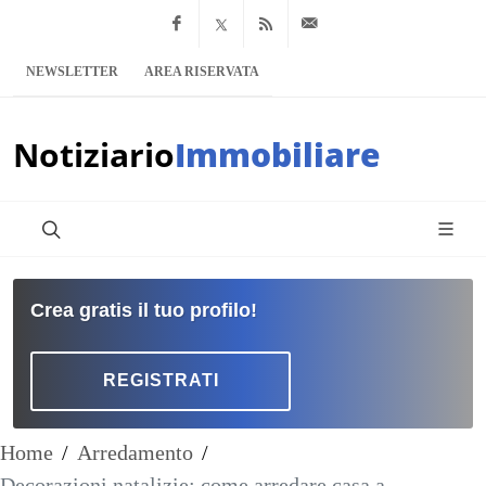
Facebook
x.com
Feed RSS
info@notiziario
NEWSLETTER
AREA RISERVATA
Notiziario
Immobiliare
Crea gratis il tuo profilo!
REGISTRATI
Home
/
Arredamento
/
Decorazioni natalizie: come arredare casa a