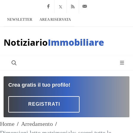
Facebook
x.com
Feed RSS
info@notiziario
NEWSLETTER
AREA RISERVATA
Notiziario
Immobiliare
Crea gratis il tuo profilo!
REGISTRATI
Home
/
Arredamento
/
Dimensioni letto matrimoniale: scopri tutte le