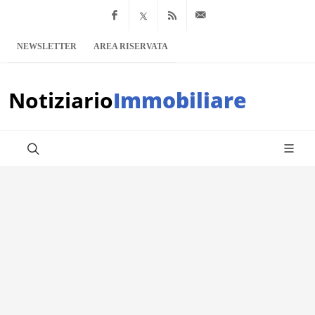
Facebook
x.com
Feed RSS
info@notiziario
NEWSLETTER
AREA RISERVATA
Notiziario
Immobiliare