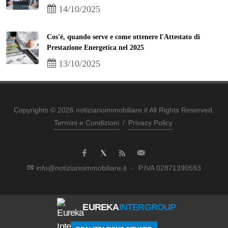
14/10/2025
Cos'è, quando serve e come ottenere l'Attestato di
Prestazione Energetica nel 2025
13/10/2025
Copyrights © 2026 notiziarioimmobiliare.it All Rights Reserved.
Termini e Condizioni
/
Privacy Policy
info@notiziarioimmobiliare.it
·
P.IVA 02871390593
EUREKA
INTERGROUP