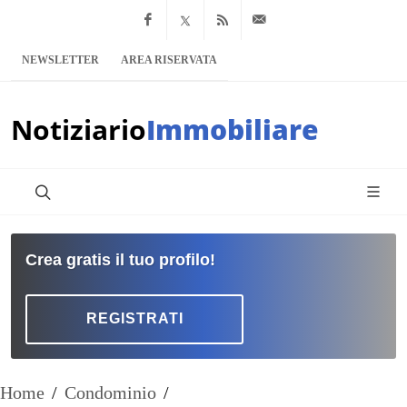
Facebook
x.com
Feed RSS
info@notiziario
NEWSLETTER
AREA RISERVATA
Notiziario
Immobiliare
Crea gratis il tuo profilo!
REGISTRATI
Home
/
Condominio
/