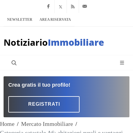
Facebook
x.com
Feed RSS
info@notiziario
NEWSLETTER
AREA RISERVATA
Notiziario
Immobiliare
Crea gratis il tuo profilo!
REGISTRATI
Home
/
Mercato Immobiliare
/
Categoria catastale A6: abitazioni rurali e vantaggi