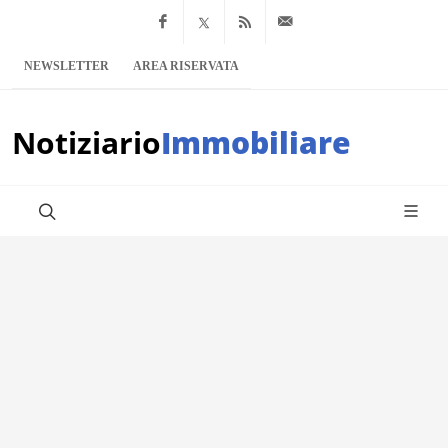
Facebook
x.com
Feed RSS
info@notiziario
NEWSLETTER
AREA RISERVATA
Notiziario
Immobiliare