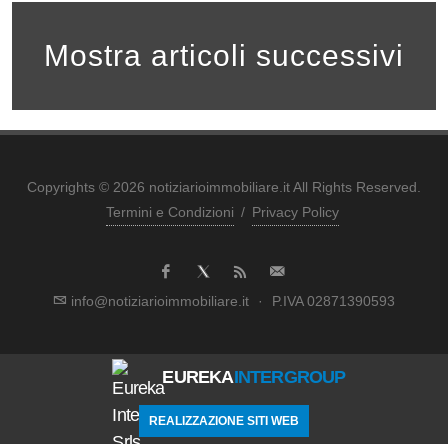
Mostra articoli successivi
Copyrights © 2026 notiziarioimmobiliare.it All Rights Reserved.
Termini e Condizioni
/
Privacy Policy
info@notiziarioimmobiliare.it
·
P.IVA 02871390593
EUREKA
INTERGROUP
REALIZZAZIONE SITI WEB