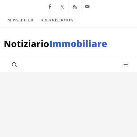
Facebook
x.com
Feed RSS
info@notiziario
NEWSLETTER
AREA RISERVATA
Notiziario
Immobiliare