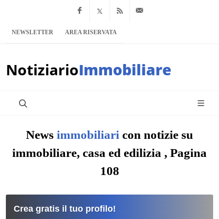
Facebook
x.com
Feed RSS
info@notiziario
NEWSLETTER
AREA RISERVATA
Notiziario
Immobiliare
News
immobiliari
con notizie su
immobiliare, casa ed edilizia , Pagina
108
Crea gratis il tuo profilo!