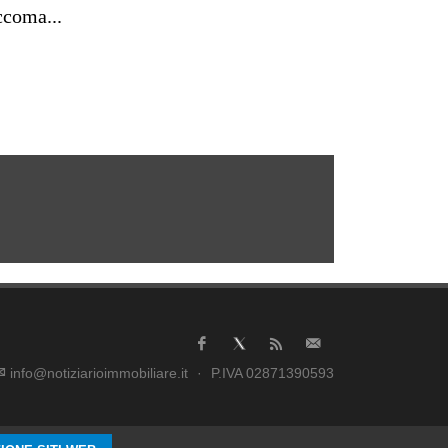
ccoma...
info@notiziarioimmobiliare.it
·
P.IVA 02871390593