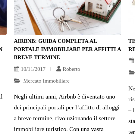
AIRBNB: GUIDA COMPLETA AL
TE
N
PORTALE IMMOBILIARE PER AFFITTI A
R
BREVE TERMINE
10/11/2017
Roberto
Mercato Immobiliare
Ne
il
Negli ultimi anni, Airbnb è diventato uno
ri
dei principali portali per l’affitto di alloggi
– 
a breve termine, rivoluzionando il settore
st
e
immobiliare turistico. Con una vasta
te