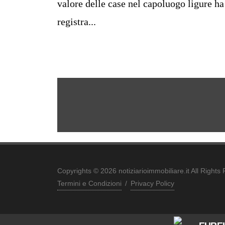
valore delle case nel capoluogo ligure ha
registra...
Copyrights © 2026 notiziarioimmobiliare.it All Rights
Termini e Condizioni
/
Privacy Policy