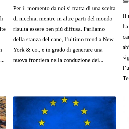
Per il momento da noi si tratta di una scelta
Il
di
di nicchia, mentre in altre parti del mondo
ha
lte
risulta essere ben più diffusa. Parliamo
ca
e
della stanza del cane, l’ultimo trend a New
ab
n
York & co., e in grado di generare una
si
...
nuova frontiera nella conduzione dei...
l’
Te