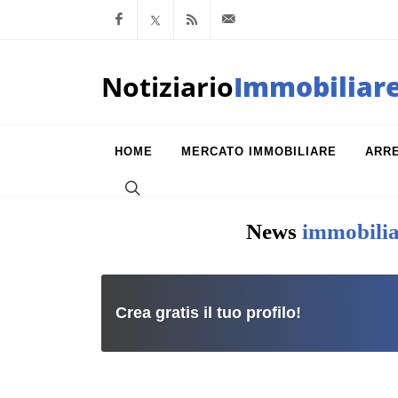
Facebook
x.com
Feed RSS
info@notiziarioimm
Notiziario
Immobiliar
HOME
MERCATO IMMOBILIARE
ARR
News
immobilia
Crea gratis il tuo profilo!