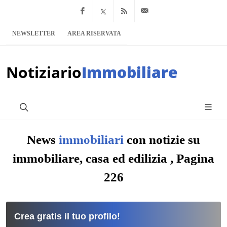
Facebook
x.com
Feed RSS
info@notiziario
NEWSLETTER
AREA RISERVATA
Notiziario
Immobiliare
News
immobiliari
con notizie su
immobiliare, casa ed edilizia , Pagina
226
Crea gratis il tuo profilo!