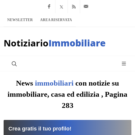
Facebook
x.com
Feed RSS
info@notiziario
NEWSLETTER
AREA RISERVATA
Notiziario
Immobiliare
News
immobiliari
con notizie su
immobiliare, casa ed edilizia , Pagina
283
Crea gratis il tuo profilo!