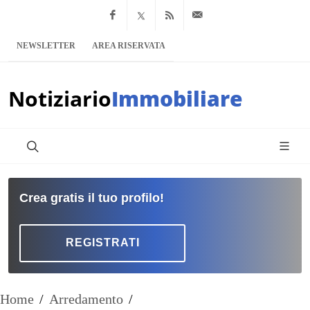
Facebook
x.com
Feed RSS
info@notiziario
NEWSLETTER
AREA RISERVATA
Notiziario
Immobiliare
Crea gratis il tuo profilo!
REGISTRATI
Home
/
Arredamento
/