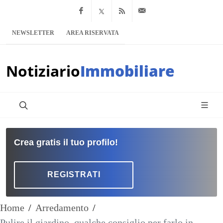
Facebook
x.com
Feed RSS
info@notiziario
NEWSLETTER
AREA RISERVATA
Notiziario
Immobiliare
Crea gratis il tuo profilo!
REGISTRATI
Home
/
Arredamento
/
Pulire il giardino, qualche consiglio per farlo in