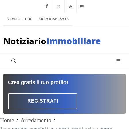
Facebook
x.com
Feed RSS
info@notiziario
NEWSLETTER
AREA RISERVATA
Notiziario
Immobiliare
Crea gratis il tuo profilo!
REGISTRATI
Home
/
Arredamento
/
Tv a parete: consigli su come installarla e come