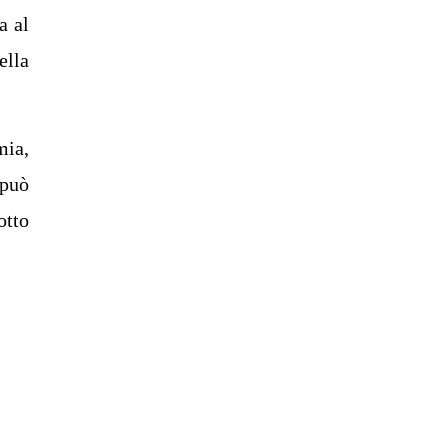
a al
ella
mia,
 può
otto