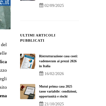
02/09/2025
ULTIMI ARTICOLI
PUBBLICATI
 del
elle
Ristrutturazione casa costi:
lica
vademecum ai prezzi 2026
in Italia
ezzo
16/02/2026
egli
sito
Mutui prima casa 2025
tasso variabile: condizioni,
iena
opportunità e rischi
21/10/2025