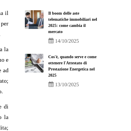
a il
Il boom delle aste
telematiche immobiliari nel
 per
2025: come cambia il
mercato
.
14/10/2025
a la
Cos'è, quando serve e come
mo e
ottenere l'Attestato di
Prestazione Energetica nel
e ad
2025
ato;
13/10/2025
o.
e di
o la
ita;