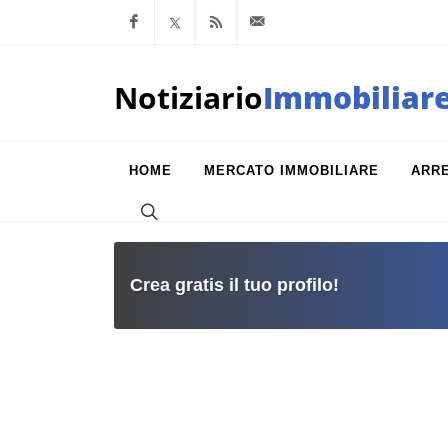
Facebook
x.com
Feed RSS
info@notiziarioimm
Notiziario
Immobiliar
HOME
MERCATO IMMOBILIARE
ARR
Crea gratis il tuo profilo!