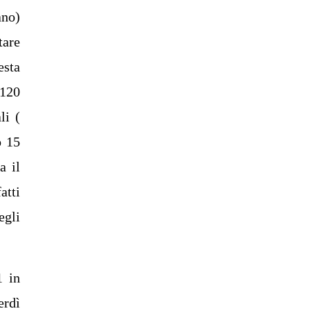
ano)
tare
esta
 120
li (
o 15
a il
atti
egli
1 in
erdì