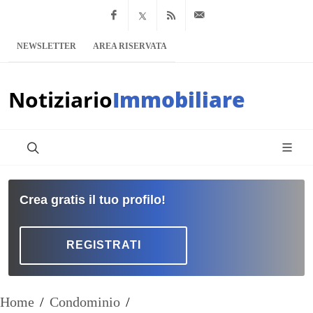
Facebook
x.com
Feed RSS
info@notiziario
NEWSLETTER
AREA RISERVATA
Notiziario
Immobiliare
Crea gratis il tuo profilo!
REGISTRATI
Home
/
Condominio
/