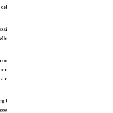
 del
ezzi
elle
 con
arte
cate
egli
assa