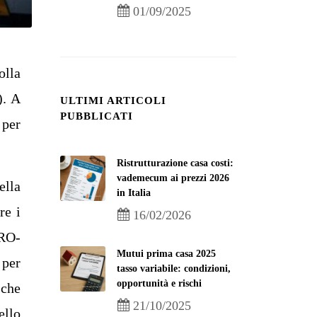
01/09/2025
olla
). A
ULTIMI ARTICOLI
PUBBLICATI
 per
Ristrutturazione casa costi:
vademecum ai prezzi 2026
ella
in Italia
re i
16/02/2026
TRO-
Mutui prima casa 2025
 per
tasso variabile: condizioni,
opportunità e rischi
 che
21/10/2025
ello