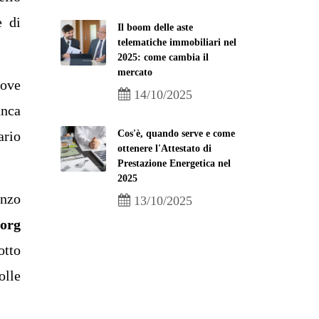
e di
Il boom delle aste
telematiche immobiliari nel
2025: come cambia il
mercato
uove
14/10/2025
anca
Cos'è, quando serve e come
ario
ottenere l'Attestato di
Prestazione Energetica nel
2025
anzo
13/10/2025
org
otto
olle