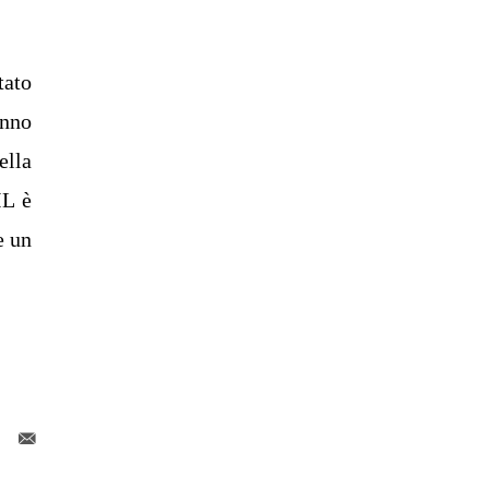
tato
anno
ella
IL è
e un