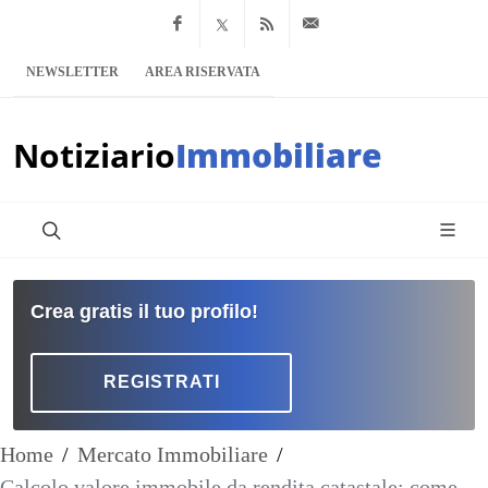
Facebook
x.com
Feed RSS
info@notiziario
NEWSLETTER
AREA RISERVATA
Notiziario
Immobiliare
Crea gratis il tuo profilo!
REGISTRATI
Home
/
Mercato Immobiliare
/
Calcolo valore immobile da rendita catastale: come