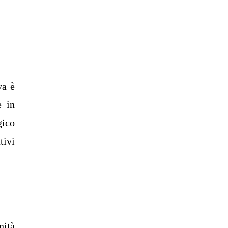
va è
e in
gico
tivi
nità