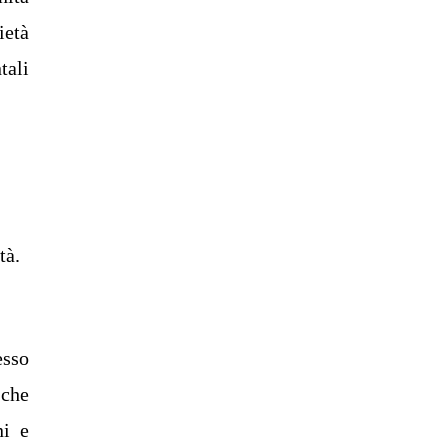
ietà
tali
tà.
esso
 che
ni e