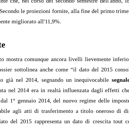
nte che, nel corso del secondo semestre dell'anno, l
econdo le proiezioni fornite, alla fine del primo trime
ente migliorato all'11,9%.
te
to mostra comunque ancora livelli lievemente inferio
dossier sottolinea anche come “il dato del 2015 conso
ato già nel 2014, segnando un inequivocabile
segnal
trata nel 2014 era in realtà influenzata dagli effetti ch
, dal 1° gennaio 2014, del nuovo regime delle impost
abile agli atti di trasferimento a titolo oneroso di dir
dato del 2015 rappresenta un dato di crescita tout c