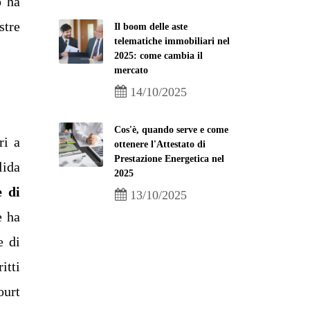
o ha
stre
Il boom delle aste
telematiche immobiliari nel
2025: come cambia il
mercato
14/10/2025
Cos'è, quando serve e come
ri a
ottenere l'Attestato di
Prestazione Energetica nel
lida
2025
e di
13/10/2025
e ha
e di
itti
ourt