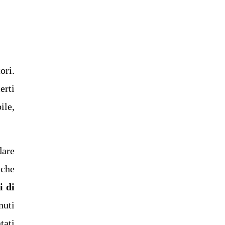
ori.
erti
ile,
dare
 che
i
di
nuti
tati