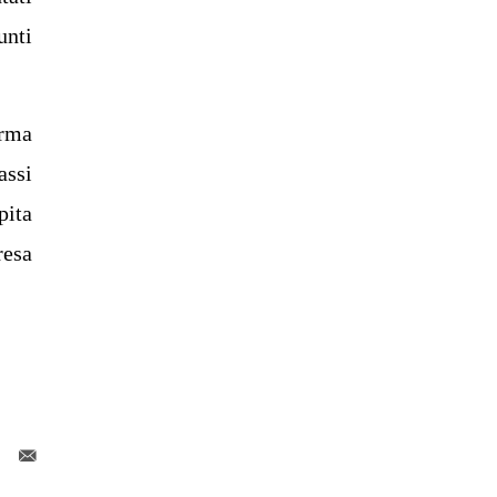
unti
erma
assi
pita
resa