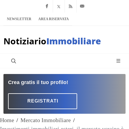
Facebook
x.com
Feed RSS
info@notiziario
NEWSLETTER
AREA RISERVATA
Notiziario
Immobiliare
Crea gratis il tuo profilo!
REGISTRATI
Home
/
Mercato Immobiliare
/
Investimenti immobiliari esteri, il mercato ucraino è