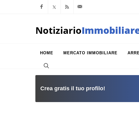
Facebook
x.com
Feed RSS
info@notiziarioimm
Notiziario
Immobiliar
HOME
MERCATO IMMOBILIARE
ARR
Crea gratis il tuo profilo!