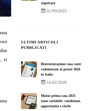
rispettare
01/09/2025
 una
esto
ULTIMI ARTICOLI
PUBBLICATI
 due
, si
Ristrutturazione casa costi:
vademecum ai prezzi 2026
in Italia
16/02/2026
Mutui prima casa 2025
 una
tasso variabile: condizioni,
opportunità e rischi