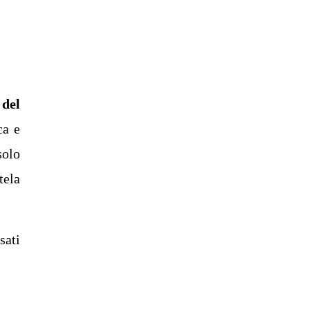
 del
ca e
solo
tela
sati