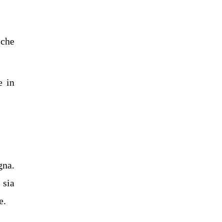
iche
e in
gna.
 sia
e.