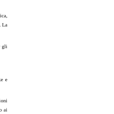
ica,
. La
 gli
ke e
ioni
o ai