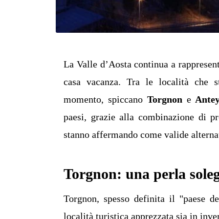
La Valle d’Aosta continua a rappresent
casa vacanza. Tra le località che st
momento, spiccano
Torgnon
e
Ante
paesi, grazie alla combinazione di pre
stanno affermando come valide alternat
Torgnon: una perla soleg
Torgnon, spesso definita il "paese de
località turistica apprezzata sia in inv