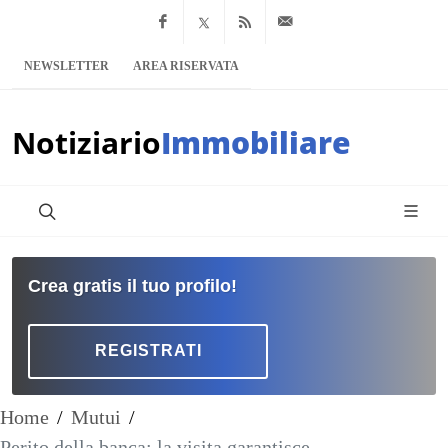
Facebook
x.com
Feed RSS
info@notiziario
NEWSLETTER
AREA RISERVATA
Notiziario
Immobiliare
Crea gratis il tuo profilo!
REGISTRATI
Home
/
Mutui
/
Perito della banca: la visita garantisce