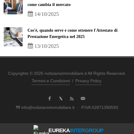
come cambia il mercato
14/10/2025
Cos'è, quando serve e come ottenere l'Attestato di
Prestazione Energetica nel 2025
13/10/2025
Copyrights © 2026 notiziarioimmobiliare.it All Rights Reserved.
Termini e Condizioni
/
Privacy Policy
info@notiziarioimmobiliare.it
·
P.IVA 02871390593
EUREKA
INTERGROUP