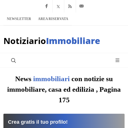
Facebook
x.com
Feed RSS
info@notiziario
NEWSLETTER
AREA RISERVATA
Notiziario
Immobiliare
News
immobiliari
con notizie su
immobiliare, casa ed edilizia , Pagina
175
Crea gratis il tuo profilo!