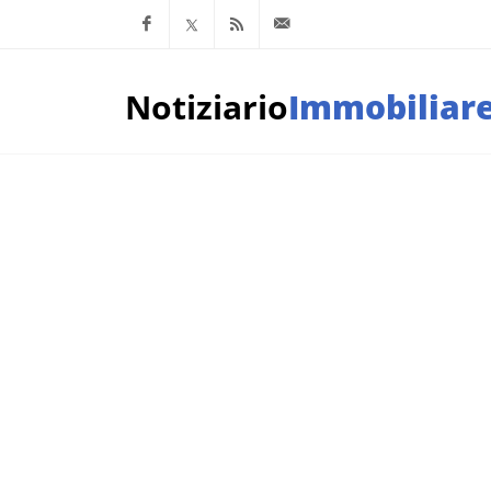
Facebook
x.com
Feed RSS
info@notiziarioimm
Notiziario
Immobiliar