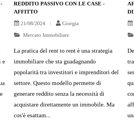
-
REDDITO PASSIVO CON LE CASE -
AF
AFFITTO
DI
21/08/2024
Giorgia
Mercato Immobiliare
o
La pratica del rent to rent è una strategia
De
i e
immobiliare che sta guadagnando
tr
popolarità tra investitori e imprenditori del
se
tua
settore. Questo modello permette di
qu
le
generare reddito senza la necessità di
co
acquistare direttamente un immobile. Ma
af
cos'è esattam...
un