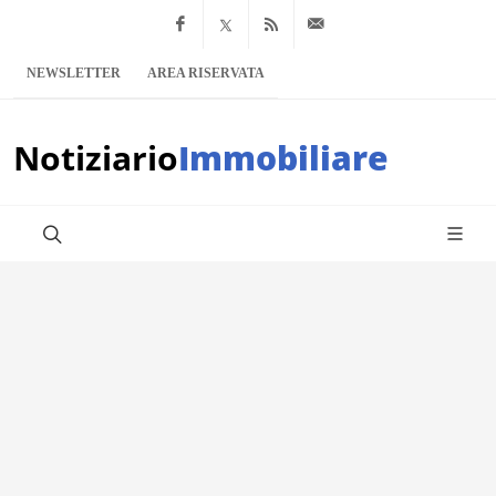
Facebook
x.com
Feed RSS
info@notiziario
NEWSLETTER
AREA RISERVATA
Notiziario
Immobiliare