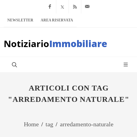
Facebook
x.com
Feed RSS
info@notiziario
NEWSLETTER
AREA RISERVATA
Notiziario
Immobiliare
ARTICOLI CON TAG
"ARREDAMENTO NATURALE"
Home
/
tag
/
arredamento-naturale