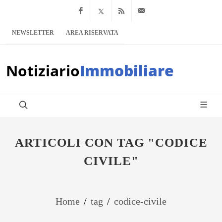
Facebook
x.com
Feed RSS
info@notiziario
NEWSLETTER
AREA RISERVATA
Notiziario
Immobiliare
ARTICOLI CON TAG "CODICE
CIVILE"
Home
/
tag
/
codice-civile