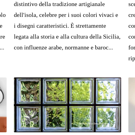
distintivo della tradizione artigianale
sc
olo
dell'isola, celebre per i suoi colori vivaci e
cr
e
i disegni caratteristici. È strettamente
co
are
legata alla storia e alla cultura della Sicilia,
co
..
con influenze arabe, normanne e baroc...
fo
rip