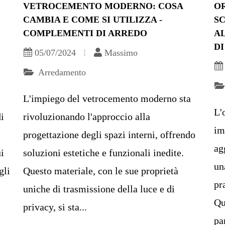
VETROCEMENTO MODERNO: COSA
O
CAMBIA E COME SI UTILIZZA -
SC
COMPLEMENTI DI ARREDO
A
D
05/07/2024
Massimo
Arredamento
L'impiego del vetrocemento moderno sta
L'
i
rivoluzionando l'approccio alla
im
progettazione degli spazi interni, offrendo
ag
ui
soluzioni estetiche e funzionali inedite.
un
gli
Questo materiale, con le sue proprietà
pr
uniche di trasmissione della luce e di
Qu
privacy, si sta...
par