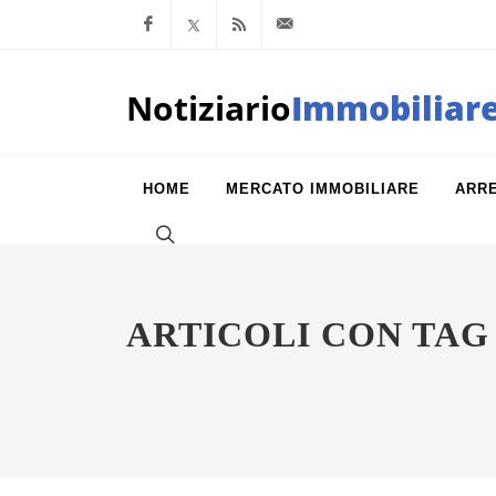
Facebook
x.com
Feed RSS
info@notiziarioimm
Notiziario
Immobiliar
HOME
MERCATO IMMOBILIARE
ARR
ARTICOLI CON TAG