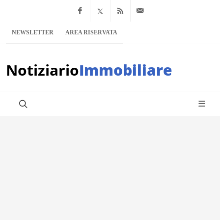
Facebook
x.com
Feed RSS
info@notiziario
NEWSLETTER
AREA RISERVATA
Notiziario
Immobiliare