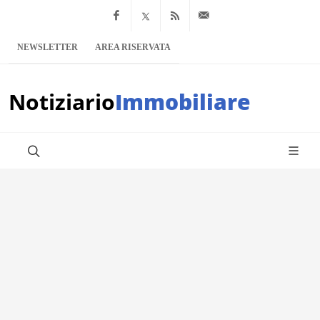
Facebook
x.com
Feed RSS
info@notiziario
NEWSLETTER
AREA RISERVATA
Notiziario
Immobiliare