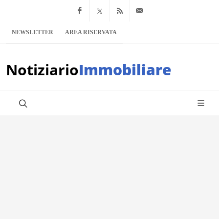
Facebook
x.com
Feed RSS
info@notiziario
NEWSLETTER
AREA RISERVATA
Notiziario
Immobiliare