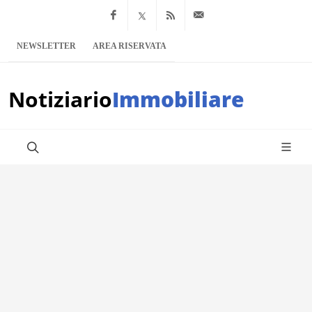
Facebook
x.com
Feed RSS
info@notiziario
NEWSLETTER
AREA RISERVATA
Notiziario
Immobiliare