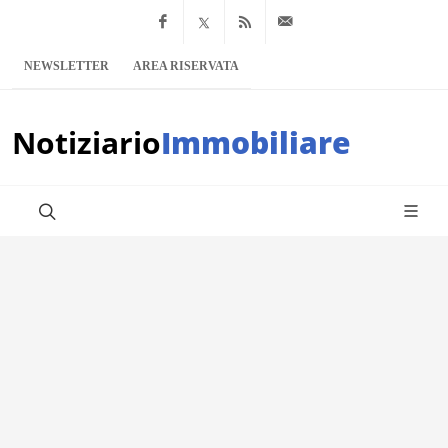
Facebook
x.com
Feed RSS
info@notiziario
NEWSLETTER
AREA RISERVATA
Notiziario
Immobiliare