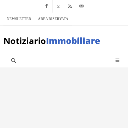
Facebook
x.com
Feed RSS
info@notiziario
NEWSLETTER
AREA RISERVATA
Notiziario
Immobiliare