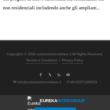
non residenziali includendo anche gli ampliam...
Copyrights © 2026 notiziarioimmobiliare.it All Rights Reserved.
Termini e Condizioni
/
Privacy Policy
info@notiziarioimmobiliare.it
·
P.IVA 02871390593
EUREKA
INTERGROUP