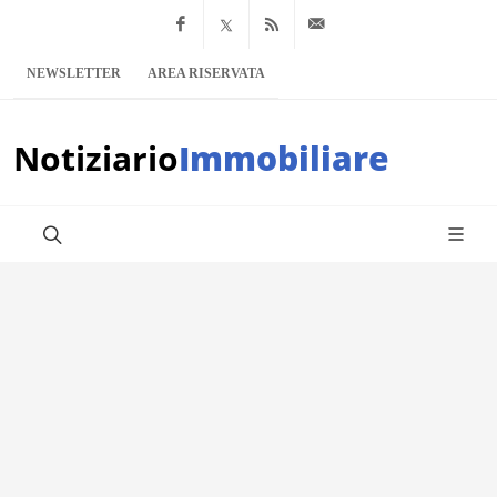
Facebook
x.com
Feed RSS
info@notiziario
NEWSLETTER
AREA RISERVATA
Notiziario
Immobiliare